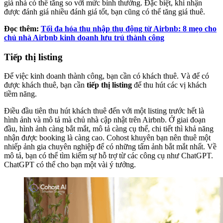
giá nhà có thể tăng so với mức bình thường. Đặc biệt, khi nhận
được đánh giá nhiều đánh giá tốt, bạn cũng có thể tăng giá thuê.
Đọc thêm:
Tối đa hóa thu nhập thụ động từ Airbnb: 8 mẹo cho
chủ nhà Airbnb kinh doanh lưu trú thành công
Tiếp thị listing
Để việc kinh doanh thành công, bạn cần có khách thuê. Và để có
được khách thuê, bạn cần
tiếp thị listing
để thu hút các vị khách
tiềm năng.
Điều đầu tiên thu hút khách thuê đến với một listing trước hết là
hình ảnh và mô tả mà chủ nhà cập nhật trên Airbnb. Ở giai đoạn
đầu, hình ảnh càng bắt mắt, mô tả càng cụ thể, chi tiết thì khả năng
nhận được booking là càng cao. Cohost khuyên bạn nên thuê một
nhiếp ảnh gia chuyên nghiệp để có những tấm ảnh bắt mắt nhất. Về
mô tả, bạn có thể tìm kiếm sự hỗ trợ từ các công cụ như ChatGPT.
ChatGPT có thể cho bạn một vài ý tưởng.