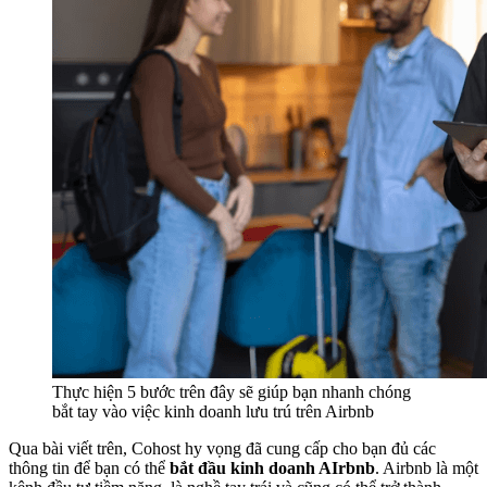
Thực hiện 5 bước trên đây sẽ giúp bạn nhanh chóng
bắt tay vào việc kinh doanh lưu trú trên Airbnb
Qua bài viết trên, Cohost hy vọng đã cung cấp cho bạn đủ các
thông tin để bạn có thể
bắt đầu kinh doanh AIrbnb
. Airbnb là một