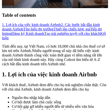
Table of contents
1. Lợi ích của việc kinh doanh Airbnb
2. Các bước bắt đầu kinh
doanh Airbnb
Tìm hiểu thị trường
Thiết lập chiến lược giá
Tiếp thị
listing
Đăng ký Kinh doanh
Tạo trải nghiệm tuyệt vời cho khách
Kết
luận
Tính đến nay, tại Việt Nam, có hơn 18,000 chủ nhà cho thuê cơ sở
lưu trú trên Airbnb.Nhiều người trong số này đã biến việc kinh
doanh Airbnb thành công việc toàn thời gian vì tiềm năng rất lớn
của mô hình kinh doanh này. Hãy cùng Cohost tìm hiểu từ A-Z
cách bắt đầu kinh doanh trên Airbnb nhé.
1. Lợi ích của việc kinh doanh Airbnb
Với khách thuê, Airbnb đem đến cho họ trải nghiệm chân thật. Còn
với chủ nhà Airbnb, kinh doanh Airbnb đem đến cho họ
Nguồn thu nhập hấp dẫn
Cơ hội được làm chủ cuộc sống
Cơ hội gặp gỡ nhiều người đến từ nhiều nền văn hóa