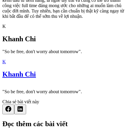
kênh đầu tư tiềm năng, là nghề tay trái và cũng có thể trở thành
công việc full time đáng mong ước cho những ai muốn làm chủ
cuộc đời mình. Tuy nhiên, bạn cần chuẩn bị thật kỹ càng ngay từ
khi bắt đầu để có thể sớm thu về lợi nhuận.
K
Khanh Chi
"So be free, don't worry about tomorrow".
K
Khanh Chi
"So be free, don't worry about tomorrow".
Chia sẻ bài viết này
Đọc thêm các bài viết