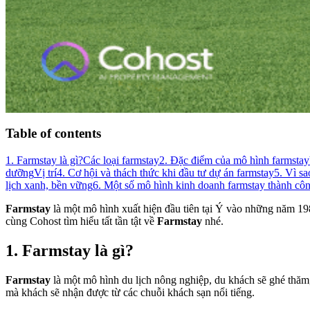
Table of contents
1. Farmstay là gì?
Các loại farmstay
2. Đặc điểm của mô hình farmstay
dưỡng
Vị trí
4. Cơ hội và thách thức khi đầu tư dự án farmstay
5. Vì sa
lịch xanh, bền vững
6. Một số mô hình kinh doanh farmstay thành cô
Farmstay
là một mô hình xuất hiện đầu tiên tại Ý vào những năm 1
cùng Cohost tìm hiểu tất tần tật về
Farmstay
nhé.
1. Farmstay là gì?
Farmstay
là một mô hình du lịch nông nghiệp, du khách sẽ ghé thăm, 
mà khách sẽ nhận được từ các chuỗi khách sạn nổi tiếng.