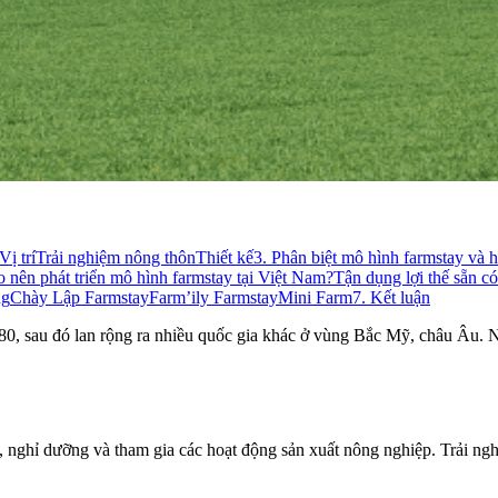
Vị trí
Trải nghiệm nông thôn
Thiết kế
3. Phân biệt mô hình farmstay và 
o nên phát triển mô hình farmstay tại Việt Nam?
Tận dụng lợi thế sẵn có
ng
Chày Lập Farmstay
Farm’ily Farmstay
Mini Farm
7. Kết luận
980, sau đó lan rộng ra nhiều quốc gia khác ở vùng Bắc Mỹ, châu Âu.
nghỉ dưỡng và tham gia các hoạt động sản xuất nông nghiệp. Trải nghiệ