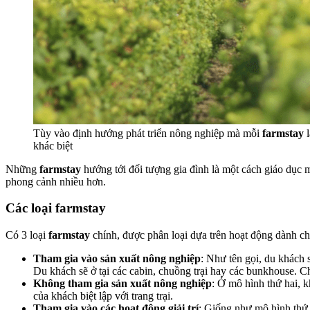
Tùy vào định hướng phát triển nông nghiệp mà mỗi
farmstay
l
khác biệt
Những
farmstay
hướng tới đối tượng gia đình là một cách giáo dục m
phong cảnh nhiều hơn.
Các loại farmstay
Có 3 loại
farmstay
chính, được phân loại dựa trên hoạt động dành ch
Tham gia vào sản xuất nông nghiệp
: Như tên gọi, du khách 
Du khách sẽ ở tại các cabin, chuồng trại hay các bunkhouse. C
Không tham gia sản xuất nông nghiệp
: Ở mô hình thứ hai, 
của khách biệt lập với trang trại.
Tham gia vào các hoạt động giải trí
: Giống như mô hình thứ 