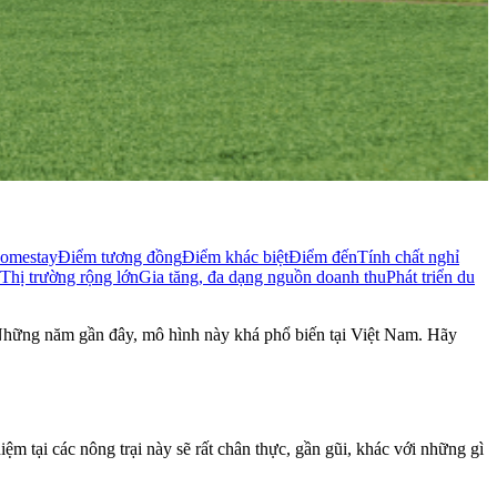
homestay
Điểm tương đồng
Điểm khác biệt
Điểm đến
Tính chất nghỉ
Thị trường rộng lớn
Gia tăng, đa dạng nguồn doanh thu
Phát triển du
 Những năm gần đây, mô hình này khá phổ biến tại Việt Nam. Hãy
m tại các nông trại này sẽ rất chân thực, gần gũi, khác với những gì