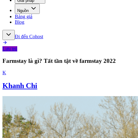
Giải pháp
Nguồn
Bảng giá
Blog
Đi đến Cohost
Lưu trú
Farmstay là gì? Tất tần tật về farmstay 2022
K
Khanh Chi