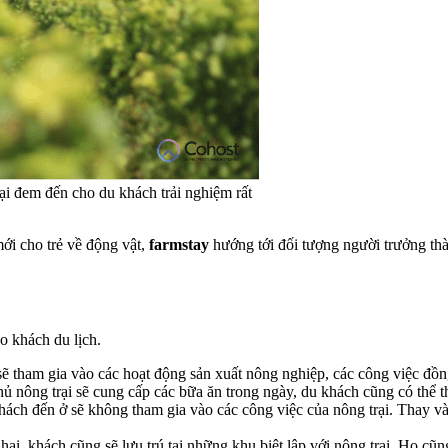
ại đem đến cho du khách trải nghiệm rất
ới cho trẻ về động vật,
farmstay
hướng tới đối tượng người trưởng thà
o khách du lịch.
sẽ tham gia vào các hoạt động sản xuất nông nghiệp, các công việc đồ
hủ nông trại sẽ cung cấp các bữa ăn trong ngày, du khách cũng có thể 
khách đến ở sẽ không tham gia vào các công việc của nông trại. Thay và
hai, khách cũng sẽ lưu trú tại những khu biệt lập với nông trại. Họ c