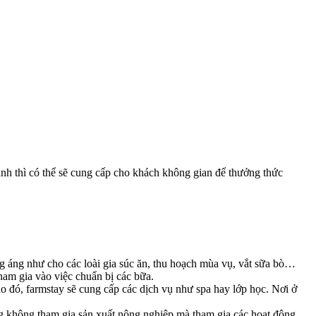
nh thì có thể sẽ cung cấp cho khách không gian để thưởng thức
ng áng như cho các loài gia súc ăn, thu hoạch mùa vụ, vắt sữa bò…
tham gia vào việc chuẩn bị các bữa.
o đó, farmstay sẽ cung cấp các dịch vụ như spa hay lớp học. Nơi ở
ũng không tham gia sản xuất nông nghiệp mà tham gia các hoạt động