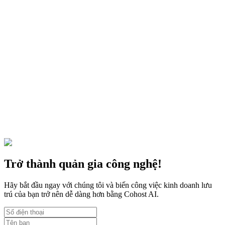
Kinh doanh
21 thg 7, 2023
5 bước để bắt đầu kinh doanh lưu trú Airbnb
Nhiều chủ nhà đã biến việc kinh doanh Airbnb thành công việc toàn
thời gian chỉ với 5 bước thực hiện
Trở thành quản gia công nghệ!
Hãy bắt đầu ngay với chúng tôi và biến công việc kinh doanh lưu
trú của bạn trở nên dễ dàng hơn bằng Cohost AI.