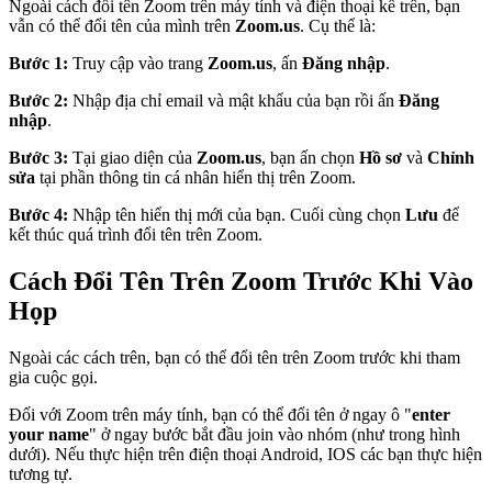
Ngoài cách đổi tên Zoom trên máy tính và điện thoại kể trên, bạn
vẫn có thể đổi tên của mình trên
Zoom.us
. Cụ thể là:
Bước 1:
Truy cập vào trang
Zoom.us
, ấn
Đăng nhập
.
Bước 2:
Nhập địa chỉ email và mật khẩu của bạn rồi ấn
Đăng
nhập
.
Bước 3:
Tại giao diện của
Zoom.us
, bạn ấn chọn
Hồ sơ
và
Chỉnh
sửa
tại phần thông tin cá nhân hiển thị trên Zoom.
Bước 4:
Nhập tên hiển thị mới của bạn. Cuối cùng chọn
Lưu
để
kết thúc quá trình đổi tên trên Zoom.
Cách Đổi Tên Trên Zoom Trước Khi Vào
Họp
Ngoài các cách trên, bạn có thể đổi tên trên Zoom trước khi tham
gia cuộc gọi.
Đối với Zoom trên máy tính, bạn có thể đổi tên ở ngay ô "
enter
your name
" ở ngay bước bắt đầu join vào nhóm (như trong hình
dưới). Nếu thực hiện trên điện thoại Android, IOS các bạn thực hiện
tương tự.