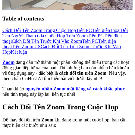
Table of contents
Cách Đổi Tên Zoom Trong Cuộc Họp
Trên PC
Trên điện thoại
Đổi
Tên Người Tham Gia Cuộc Họp Trên Zoom
Trên PC
Trên điện
thoại
Cách Đổi Tên Trước Khi Vào Zoom
Trên PC
Trên điện
thoại
Trên Zoom US
Cách Đổi Tên Trên Zoom Trước Khi Vào
Họp
Kết luận
Zoom
đang dần trở thành một phần không thể thiếu trong các hoạt
động giao tiếp từ xa của bạn. Thế nhưng bạn còn nhiều băn khoăn
về ứng dụng này - đặc biệt là
cách đổi tên trên Zoom
. Nếu vậy,
theo chân CoHost AI tìm hiểu bài viết dưới đây nhé!
Tham khảo
nguyên nhân Zoom mất tiếng và cách khắc phục
nếu tình trạng này lặp lại liên tục nhé!
Cách Đổi Tên Zoom Trong Cuộc Họp
Để thay đổi tên trên
Zoom
khi đang trong một cuộc họp, bạn cần
thực hiện các bước như sau: