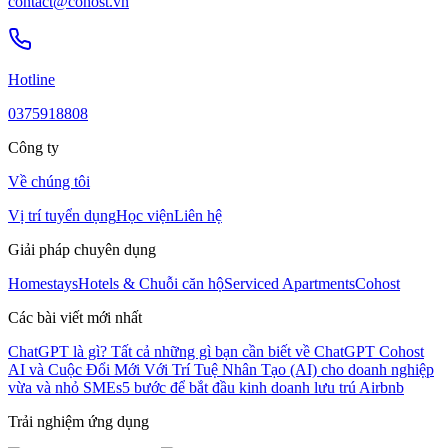
contact@cohost.vn
Hotline
0375918808
Công ty
Về chúng tôi
Vị trí tuyển dụng
Học viện
Liên hệ
Giải pháp chuyên dụng
Homestays
Hotels & Chuỗi căn hộ
Serviced Apartments
Cohost
Các bài viết mới nhất
ChatGPT là gì? Tất cả những gì bạn cần biết về ChatGPT
Cohost
AI và Cuộc Đổi Mới Với Trí Tuệ Nhân Tạo (AI) cho doanh nghiệp
vừa và nhỏ SMEs
5 bước để bắt đầu kinh doanh lưu trú Airbnb
Trải nghiệm ứng dụng