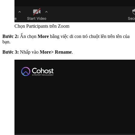
Chọn Participants trên Zoom
Bước 2:
Ấn chọn
More
bằng việc di con trỏ chuột lên trên tên của
bạn.
Bước 3:
Nhấp vào
More> Rename
.