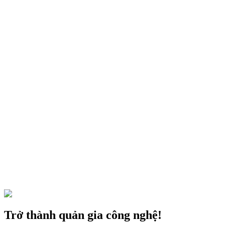
Kinh doanh
21 thg 7, 2023
5 bước để bắt đầu kinh doanh lưu trú Airbnb
Nhiều chủ nhà đã biến việc kinh doanh Airbnb thành công việc toàn
thời gian chỉ với 5 bước thực hiện
Trở thành quản gia công nghệ!