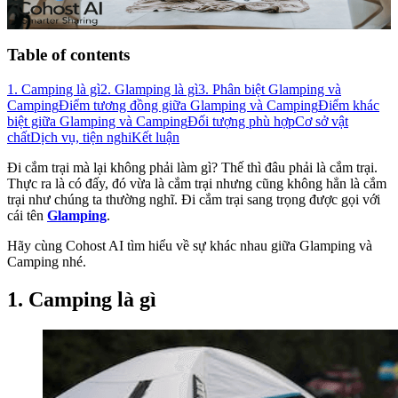
Table of contents
1. Camping là gì
2. Glamping là gì
3. Phân biệt Glamping và
Camping
Điểm tương đồng giữa Glamping và Camping
Điểm khác
biệt giữa Glamping và Camping
Đối tượng phù hợp
Cơ sở vật
chất
Dịch vụ, tiện nghi
Kết luận
Đi cắm trại mà lại không phải làm gì? Thế thì đâu phải là cắm trại.
Thực ra là có đấy, đó vừa là cắm trại nhưng cũng không hẳn là cắm
trại như chúng ta thường nghĩ. Đi cắm trại sang trọng được gọi với
cái tên
Glamping
.
Hãy cùng Cohost AI tìm hiểu về sự khác nhau giữa Glamping và
Camping nhé.
1. Camping là gì