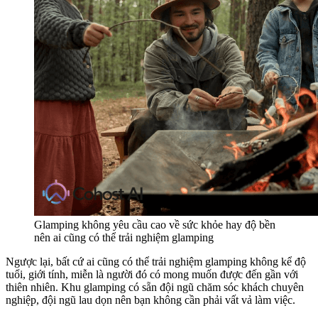
Glamping không yêu cầu cao về sức khỏe hay độ bền
nên ai cũng có thể trải nghiệm glamping
Ngược lại, bất cứ ai cũng có thể trải nghiệm glamping không kể độ
tuổi, giới tính, miễn là người đó có mong muốn được đến gần với
thiên nhiên. Khu glamping có sẵn đội ngũ chăm sóc khách chuyên
nghiệp, đội ngũ lau dọn nên bạn không cần phải vất vả làm việc.