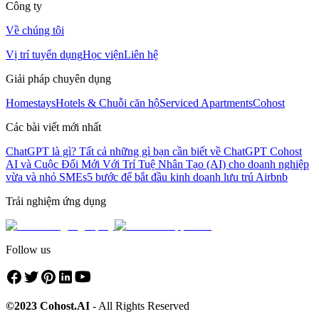
Công ty
Về chúng tôi
Vị trí tuyển dụng
Học viện
Liên hệ
Giải pháp chuyên dụng
Homestays
Hotels & Chuỗi căn hộ
Serviced Apartments
Cohost
Các bài viết mới nhất
ChatGPT là gì? Tất cả những gì bạn cần biết về ChatGPT
Cohost
AI và Cuộc Đổi Mới Với Trí Tuệ Nhân Tạo (AI) cho doanh nghiệp
vừa và nhỏ SMEs
5 bước để bắt đầu kinh doanh lưu trú Airbnb
Trải nghiệm ứng dụng
Follow us
©2023 Cohost.AI
- All Rights Reserved