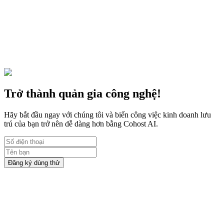
Kinh doanh
21 thg 7, 2023
5 bước để bắt đầu kinh doanh lưu trú Airbnb
Nhiều chủ nhà đã biến việc kinh doanh Airbnb thành công việc toàn
thời gian chỉ với 5 bước thực hiện
Trở thành quản gia công nghệ!
Hãy bắt đầu ngay với chúng tôi và biến công việc kinh doanh lưu
trú của bạn trở nên dễ dàng hơn bằng Cohost AI.
Đăng ký dùng thử