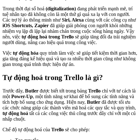
Trong thời đại số hoá
(digitalization)
đang phát triển mạnh mẽ, trí
tuệ nhân tạo đã không còn là một thứ gì quá xa lạ với con người.
Các trợ lý ảo thông minh như
Siri, Alexa
cùng với các công cụ như
iOS Shortcuts, Zapier
đã giúp giải phóng con người khỏi những
nhiệm vụ lặp đi lặp lại nhàm chán trong cuộc sống hàng ngày. Vậy
nên, việc
tự động hoá trong Trello
sẽ giúp tăng đối đa trải nghiệm
người dùng, nâng cao hiệu quả trong công việc.
Việc
tự động hóa
quy trình làm việc sẽ giúp tiết kiệm thời gian hơn,
gia tăng đáng kể hiệu quả và tạo ra nhiều thời gian cũng như không
gian trong quá trình thực hiện dự án.
Tự động hoá trong Trello là gì?
Trước đây,
Butler
được biết tới trong bảng
Trello
chỉ với tư cách là
một
Power-Up
, một tính năng sơ khai để bổ sung các tính năng và
tích hợp bổ sung cho ứng dụng. Hiện nay,
Butler
đã được tối ưu
các chức năng giúp các thành viên mã hoá các quy tắc và quy trình,
tự động hoá
tất cả các công việc thủ công trước đây chỉ với một cú
nhấp chuột.
Chế độ tự động hoá của
Trello
sẽ cho phép: