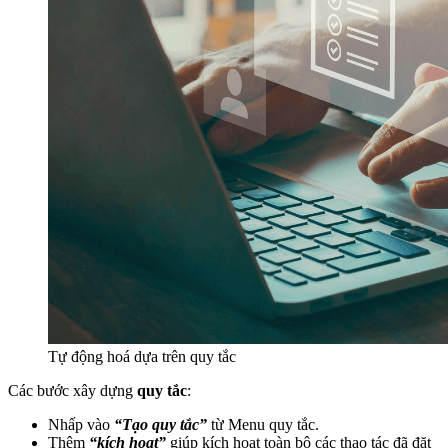
Tự động hoá dựa trên quy tắc
Các bước xây dựng
quy tắc
:
Nhấp vào
“Tạo quy tắc”
từ Menu quy tắc.
Thêm
“kích hoạt”
giúp kích hoạt toàn bộ các thao tác đã đặt