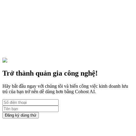
Kinh doanh
21 thg 7, 2023
5 bước để bắt đầu kinh doanh lưu trú Airbnb
Nhiều chủ nhà đã biến việc kinh doanh Airbnb thành công việc toàn
thời gian chỉ với 5 bước thực hiện
Trở thành quản gia công nghệ!
Hãy bắt đầu ngay với chúng tôi và biến công việc kinh doanh lưu
trú của bạn trở nên dễ dàng hơn bằng Cohost AI.
Đăng ký dùng thử