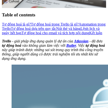
Table of contents
Tự động hoá là gì?
Tự động hoá trong Trello là gì?
Automation trong
Trello
Tự động hoá dựa trên quy tắc
Nút thẻ và bảng
Lệnh lịch và
ngày hết hạn
Tự động hoá cho email và tích hợp nội dung
Kết luận
Trello
- giải pháp ứng dụng quản lý dự án của
Atlassian
- đã đưa
tự động hoá
vào không gian làm việc với
Butler
. Việc
tự động hoá
này giúp tránh được những sai sót trong quy trình thủ công truyền
thống, giúp người dùng có được trải nghiệm tối ưu nhất khi sử
dụng ứng dụng.