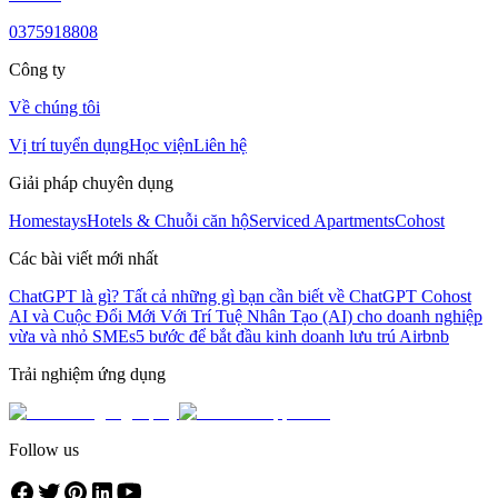
0375918808
Công ty
Về chúng tôi
Vị trí tuyển dụng
Học viện
Liên hệ
Giải pháp chuyên dụng
Homestays
Hotels & Chuỗi căn hộ
Serviced Apartments
Cohost
Các bài viết mới nhất
ChatGPT là gì? Tất cả những gì bạn cần biết về ChatGPT
Cohost
AI và Cuộc Đổi Mới Với Trí Tuệ Nhân Tạo (AI) cho doanh nghiệp
vừa và nhỏ SMEs
5 bước để bắt đầu kinh doanh lưu trú Airbnb
Trải nghiệm ứng dụng
Follow us